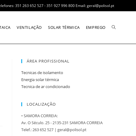
elefones: 351 263 652 527 - 351 927 996 800 Email: geral@polisol.pt
TAICA
VENTILAÇÃO
SOLAR TÉRMICA
EMPREGO
ÁREA PROFISSIONAL
Tecnicas de isolamento
Energia solar térmica
Tecnica de ar condicionado
LOCALIZAÇÃO
• SAMORA CORREIA:
Av. O Século. 25 - 2135-231 SAMORA CORREIA
Telef.: 263 652 527 | geral@polisol.pt