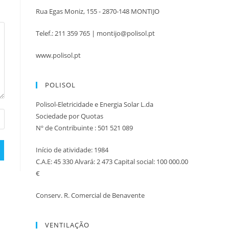
Rua Egas Moniz, 155 - 2870-148 MONTIJO
Telef.: 211 359 765 | montijo@polisol.pt
www.polisol.pt
POLISOL
Polisol-Eletricidade e Energia Solar L.da
Sociedade por Quotas
Nº de Contribuinte : 501 521 089
Início de atividade: 1984
C.A.E: 45 330 Alvará: 2 473 Capital social: 100 000.00
€
Conserv. R. Comercial de Benavente
VENTILAÇÃO