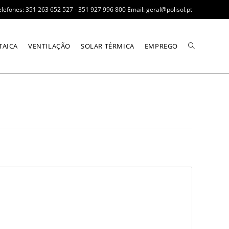
elefones: 351 263 652 527 - 351 927 996 800 Email: geral@polisol.pt
TAICA
VENTILAÇÃO
SOLAR TÉRMICA
EMPREGO