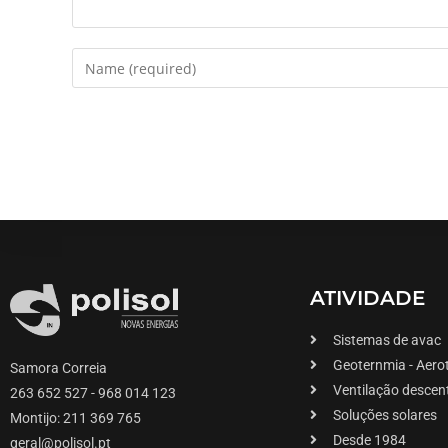
ATIVIDADE
Sistemas de avac
Geoternmia - Aero
Samora Correia
Ventilação descen
263 652 527 - 968 014 123
Soluções solares
Montijo: 211 369 765
Desde 1984
geral@polisol.pt