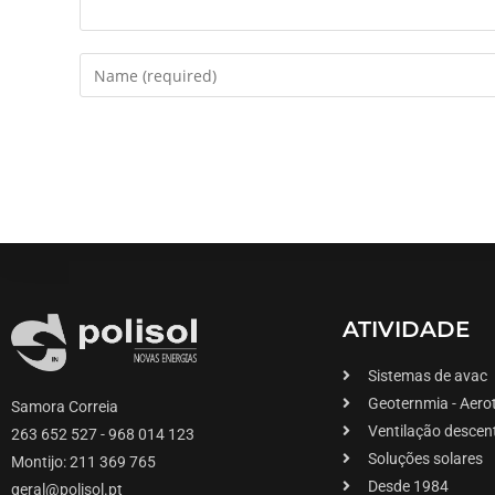
ATIVIDADE
Sistemas de avac
Geoternmia - Aero
Samora Correia
Ventilação descen
263 652 527 - 968 014 123
Soluções solares
Montijo: 211 369 765
Desde 1984
geral@polisol.pt