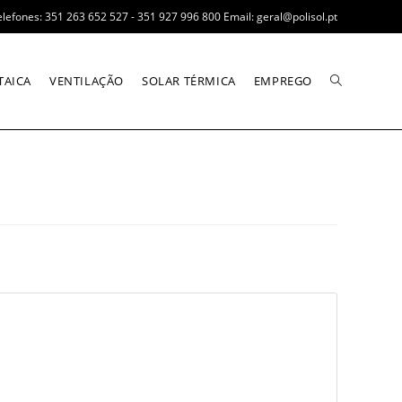
elefones: 351 263 652 527 - 351 927 996 800 Email: geral@polisol.pt
TAICA
VENTILAÇÃO
SOLAR TÉRMICA
EMPREGO