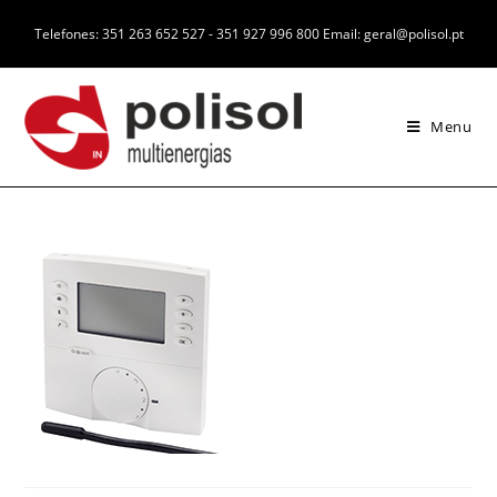
Telefones: 351 263 652 527 - 351 927 996 800 Email: geral@polisol.pt
Menu