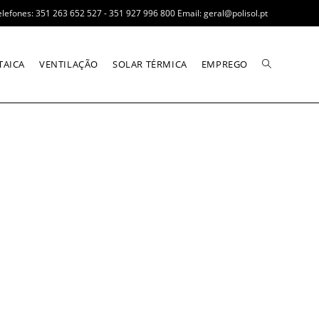
elefones: 351 263 652 527 - 351 927 996 800 Email: geral@polisol.pt
TAICA
VENTILAÇÃO
SOLAR TÉRMICA
EMPREGO