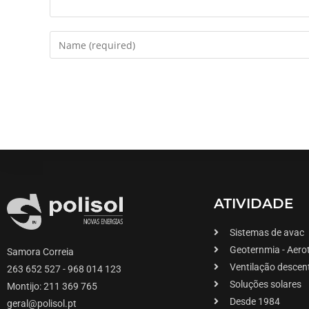
ATIVIDADE
Sistemas de avac
Geoternmia - Aero
Samora Correia
Ventilação descen
263 652 527 - 968 014 123
Soluções solares
Montijo: 211 369 765
Desde 1984
geral@polisol.pt