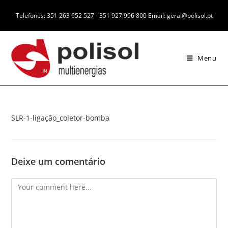
Telefones: 351 263 652 527 - 351 927 996 800 Email: geral@polisol.pt
Menu
SLR-1-ligação_coletor-bomba
Deixe um comentário