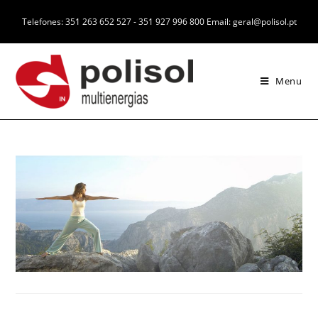
Telefones: 351 263 652 527 - 351 927 996 800 Email: geral@polisol.pt
Menu