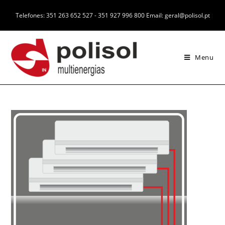
Telefones: 351 263 652 527 - 351 927 996 800 Email: geral@polisol.pt
Menu