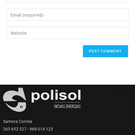
Samora Correia
263 652 527 - 968 014 123