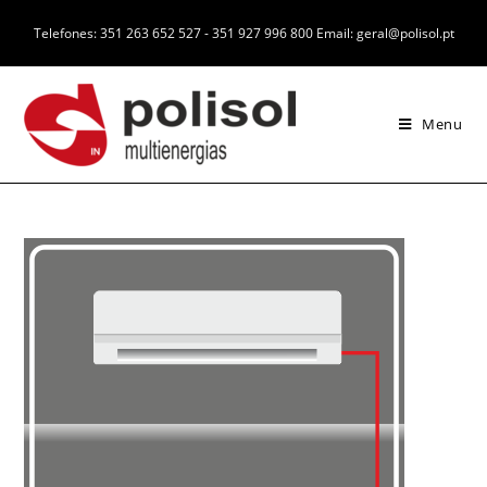
Telefones: 351 263 652 527 - 351 927 996 800 Email: geral@polisol.pt
Menu