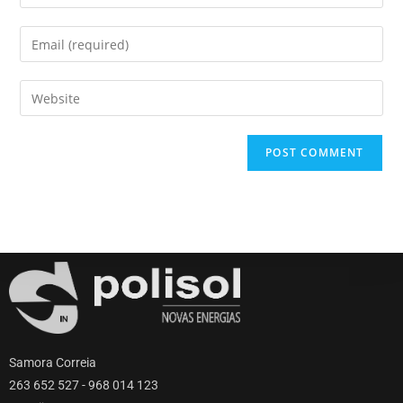
Samora Correia
263 652 527 - 968 014 123