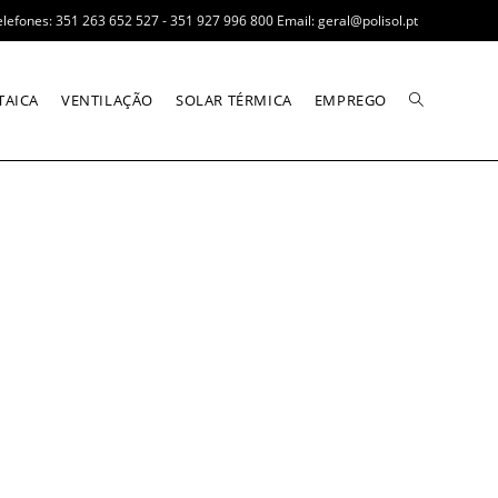
elefones: 351 263 652 527 - 351 927 996 800 Email: geral@polisol.pt
TAICA
VENTILAÇÃO
SOLAR TÉRMICA
EMPREGO