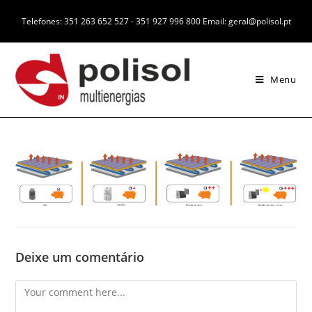
Telefones: 351 263 652 527 - 351 927 996 800 Email: geral@polisol.pt
Menu
Deixe um comentário